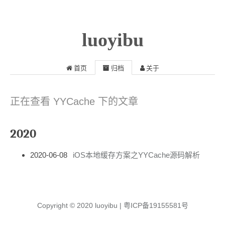
luoyibu
首页
归档
关于
正在查看 YYCache 下的文章
2020
2020-06-08
iOS本地缓存方案之YYCache源码解析
Copyright © 2020
luoyibu |
粤ICP备19155581号